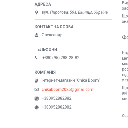
Ви
за
вул. Пирогова, 59а, Вінниця, Україна
Що
зна
Олександр
Фо
Над
+380 (95) 288-28-82
мет
мо
ро
пі
у 
Інтернет-магазин "Chika Boom"
Що
chikaboom2025@gmail.com
які
+380952882882
св
+380952882882