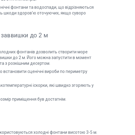
енічні фонтани та водоспади, що відрізняються
уть шкоди здоров'ю оточуючих, якщо суворо
в заввишки до 2 м
 холодних фонтанів дозволить створити море
ввишки до 2 м. Його можна запустити в момент
нта з розкішним десертом.
о встановити сценічні вироби по периметру
котемпературні іскорки, які швидко згоряють у
розмір приміщення був достатнім.
икористовуються холодні фонтани висотою 3-5 м.