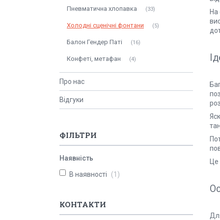
Пневматична хлопавка
33
На
ви
Холодні сценічні фонтани
5
до
Балон Гендер Паті
16
Ід
Конфеті, метафан
4
Про нас
Ба
по
Відгуки
роз
Яс
та
ФІЛЬТРИ
Пот
по
Наявність
Це 
В наявності
1
Ос
КОНТАКТИ
Дл