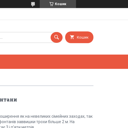
Кошик
Кошик
онтани
поширення як на невеликих сімейних заходах, так
фонтанів заввишки трохи більше 2 м. На
 3 і п'яти метрів.