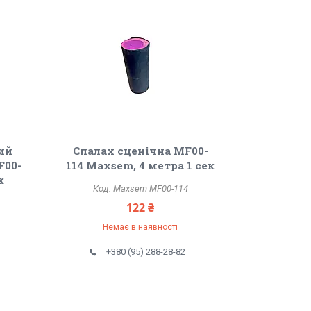
ий
Спалах сценічна MF00-
F00-
114 Maxsem, 4 метра 1 сек
к
Maxsem MF00-114
122 ₴
Немає в наявності
+380 (95) 288-28-82