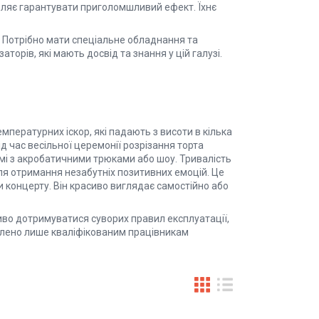
оляє гарантувати приголомшливий ефект. Їхнє
. Потрібно мати спеціальне обладнання та
торів, які мають досвід та знання у цій галузі.
пературних іскор, які падають з висоти в кілька
ід час весільної церемонії розрізання торта
мі з акробатичними трюками або шоу. Тривалість
ля отримання незабутніх позитивних емоцій. Це
 концерту. Він красиво виглядає самостійно або
о дотримуватися суворих правил експлуатації,
зволено лише кваліфікованим працівникам