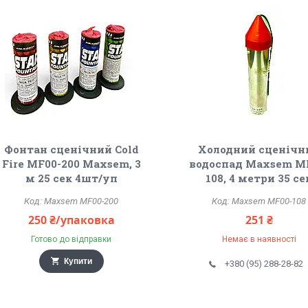
Фонтан сценічний Cold
Холодний сценічн
Fire MF00-200 Maxsem, 3
водоспад Maxsem M
м 25 сек 4шт/уп
108, 4 метри 35 се
Maxsem MF00-200
Maxsem MF00-108
250 ₴/упаковка
251 ₴
Готово до відправки
Немає в наявності
Купити
+380 (95) 288-28-82