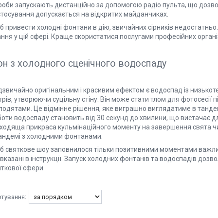
роби запускають дистанційно за допомогою радіо пульта, що дозв
стосування допускається на відкритих майданчиках.
б привести холодні фонтани в дію, звичайних сірників недостатньо
ння у цій сфері. Краще скористатися послугами професійних організа
н з холодного сценічного водоспаду
звичайно оригінальним і красивим ефектом є водоспад із низькотем
рів, утворюючи суцільну стіну. Він може стати тлом для фотосесії п
лодятами. Це відмінне рішення, яке виграшно виглядатиме в танде
боти водоспаду становить від 30 секунд до хвилини, що вистачає д
дходяща прикраса кульмінаційного моменту на завершення свята чи
тандемі з холодними фонтанами.
б святкове шоу заповнилося тільки позитивними моментами важлив
 вказані в інструкції. Запуск холодних фонтанів та водоспадів до
яткової сфери.