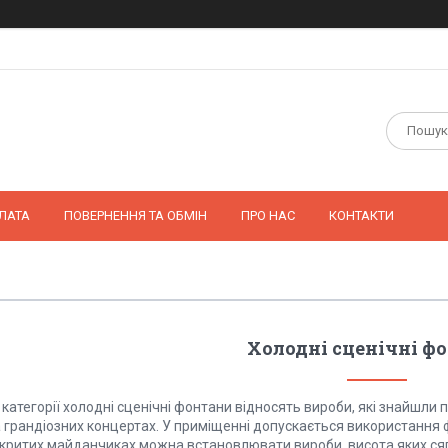
ЛАТА
ПОВЕРНЕННЯ ТА ОБМІН
ПРО НАС
КОНТАКТИ
Холодні сценічні ф
категорії холодні сценічні фонтани відносять вироби, які знайшли 
а грандіозних концертах. У приміщенні допускається використання 
критих майданчиках можна встановлювати вироби, висота яких сягає