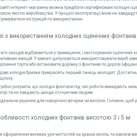
 сайті інтернет-магазину можна придбати сертифіковані холодні сц
сокою якістю виробництва. У процесі експлуатації вони не завдад
тримуватися інструкцій по використанню.
еї з використанням холодних сценічних фонтані
гато заходів відбуваються у приміщенні, і застосування сценічних
зитивних емоцій. У кімнаті допускається використовувати виріб за
різання торта або встановити доріжку з фонтанів по дорозі офіціа
краві холодні бризки прикрасять перший танець молодят. Достатнь
нцполу.
рібно розуміти, що холодні фонтани під час роботи викидають низь
вітрі та не завдають шкоди оточуючим людям.
ідеальне рішення для новорічної вечірки чи весілля. Головне, щоб 
обливості холодних фонтанів висотою 3 і 5 м
я оформлення великих урочистостей на зразок весіль та ювілеїв в