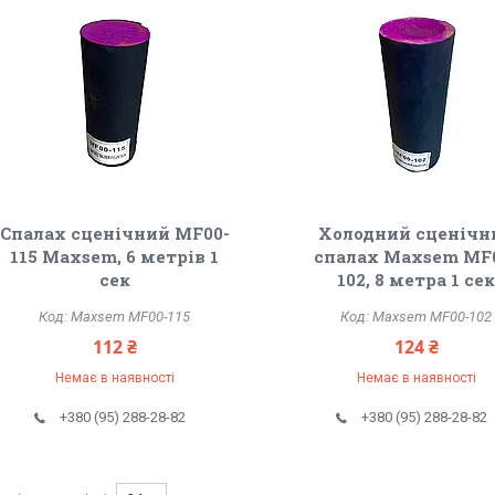
Спалах сценічний MF00-
Холодний сценічн
115 Maxsem, 6 метрів 1
спалах Maxsem MF
сек
102, 8 метра 1 се
Maxsem MF00-115
Maxsem MF00-102
112 ₴
124 ₴
Немає в наявності
Немає в наявності
+380 (95) 288-28-82
+380 (95) 288-28-82