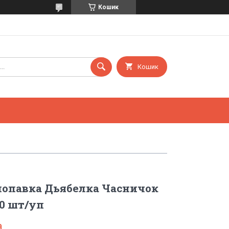
Кошик
Кошик
лопавка Дьябелка Часничок
50 шт/уп
а