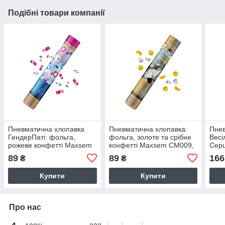
Подібні товари компанії
Пневматична хлопавка
Пневматична хлопавка:
Пнев
ГендерПаті: фольга,
фольга, золоте та срібне
Весі
рожеве конфетті Maxsem
конфетті Maxsem CM009,
Сер
CM015, 30 см
30 см
см
89
89
166
₴
₴
Купити
Купити
Про нас